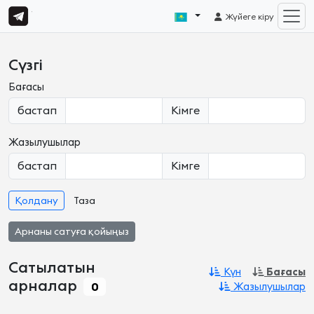
Жүйеге кіру
Сүзгі
Бағасы
бастап
Кімге
Жазылушылар
бастап
Кімге
Қолдану
Таза
Арнаны сатуға қойыңыз
Сатылатын
Күн
Бағасы
арналар
0
Жазылушылар